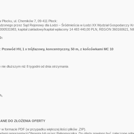
 Płocku, ul. Chemików 7, 09-411 Płock:
adzonego przez Sąd Rejonowy dla Łodzi – Śródmieścia w Łodzi XX Wydział Gospodarczy Kr
000531983, kapitał zakładowy/kapitał wpłacony 14 483 440,00 PLN, REGON 360160621, 
O:
ę:
Przewód HV, 1 x trójfazowy, koncentryczny, 50 m, z końcówkami MC 10
 nie dłuższym niż 8 tygodni od dnia otrzymania
h,
GANE DO ZŁOŻENIA OFERTY
 formacie PDF (w przypadku większej ilości plików .ZIP).
adami reprezentacji Oferenta lub przez Pełnomocnika. Do oferty powinno być załączone o