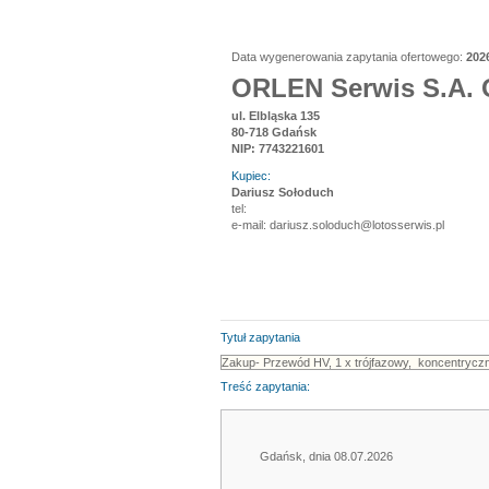
Data wygenerowania zapytania ofertowego:
202
ORLEN Serwis S.A. 
ul. Elbląska 135
80-718 Gdańsk
NIP: 7743221601
Kupiec:
Dariusz Sołoduch
tel:
e-mail: dariusz.soloduch@lotosserwis.pl
Tytuł zapytania
Treść zapytania:
Gdańsk, dnia 08.07.2026