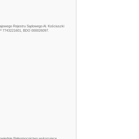
ajowego Rejestru Sądowego Al. Kościuszki
NIP 7743221601, BDO 000026097.
dpowiednie Pełnomocnictwo wykazujące