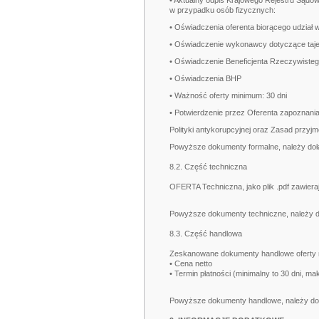
• Aktualny odpis Krajowego Rejestru Sądo
w przypadku osób fizycznych:
• Oświadczenia oferenta biorącego udzia
• Oświadczenie wykonawcy dotyczące taje
• Oświadczenie Beneficjenta Rzeczywiste
• Oświadczenia BHP
• Ważność oferty minimum: 30 dni
• Potwierdzenie przez Oferenta zapoznania
Polityki antykorupcyjnej oraz Zasad przy
Powyższe dokumenty formalne, należy dołą
8.2. Część techniczna
OFERTA Techniczna, jako plik .pdf zawier
Powyższe dokumenty techniczne, należy do
8.3. Część handlowa
Zeskanowane dokumenty handlowe oferty na
• Cena netto
• Termin płatności (minimalny to 30 dni, 
Powyższe dokumenty handlowe, należy dołą