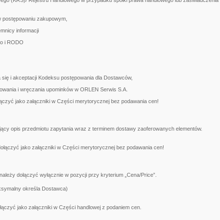
wego (KRS)/ Rejestru Handlowego w przypadku spółki prawa handlowego lub zaświadczenia o 
ł w postępowaniu zakupowym,
mnicy informacji
go i RODO
 się i akceptacji Kodeksu postępowania dla Dostawców,
jmowania i wręczania upominków w ORLEN Serwis S.A.
czyć jako załączniki w Części merytorycznej bez podawania cen!
ający opis przedmiotu zapytania wraz z terminem dostawy zaoferowanych elementów.
łączyć jako załączniki w Części merytorycznej bez podawania cen!
leży dołączyć wyłącznie w pozycji przy kryterium „Cena/Price”.
maksymalny określa Dostawca)
czyć jako załączniki w Części handlowej z podaniem cen.