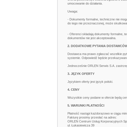
umocowanie do działania.
Uwaga:
- Dokumenty formalne, techniczne nie mog
do tego nie przeznaczonej, może skutkowa
- Oferenci składają dokumenty formalne, 
dokumentów nie jest akceptowalna.
2. DODATKOWE PYTANIA DOSTAWCÓ
Dostawca ma prawo zgłaszać wszelkie pyta
systemie. Odpowiedź będzie przekazywan
Jednocześnie ORLEN Serwis S.A. zastrzeg
3. JĘZYK OFERTY
Językiem oferty jest język polski.
4. CENY
Wszystkie ceny podane w ofercie będą cen
5. WARUNKI PŁATNOŚCI
Płatność nastąpi każdorazowo w ciągu mini
Fakturę prosimy przesłać na adres:
ORLEN Centrum Usług Korporacyjnych Sp.
ul. Łukasiewicza 39