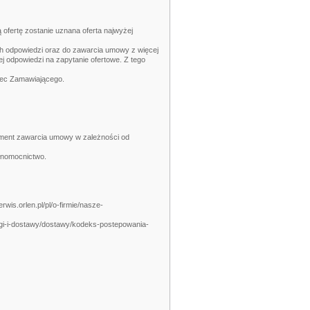
 ofertę zostanie uznana oferta najwyżej
ch odpowiedzi oraz do zawarcia umowy z więcej
 odpowiedzi na zapytanie ofertowe. Z tego
obec Zamawiającego.
oment zawarcia umowy w zależności od
łnomocnictwo.
rlen.pl/pl/o-firmie/nasze-
rgi-i-dostawy/dostawy/kodeks-postepowania-