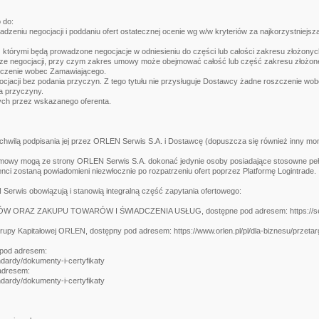
 do:
dzeniu negocjacji i poddaniu ofert ostatecznej ocenie wg w/w kryteriów za najkorzystniejszą
 którymi będą prowadzone negocjacje w odniesieniu do części lub całości zakresu złożony
e negocjacji, przy czym zakres umowy może obejmować całość lub część zakresu złożonej
szczenie wobec Zamawiającego.
ocjacji bez podania przyczyn. Z tego tytułu nie przysługuje Dostawcy żadne roszczenie w
ia przyczyny.
ych przez wskazanego oferenta.
chwilą podpisania jej przez ORLEN Serwis S.A. i Dostawcę (dopuszcza się również inny m
mowy mogą ze strony ORLEN Serwis S.A. dokonać jedynie osoby posiadające stosowne pe
i zostaną powiadomieni niezwłocznie po rozpatrzeniu ofert poprzez Platformę Logintrade.
rwis obowiązują i stanowią integralną część zapytania ofertowego:
AZ ZAKUPU TOWARÓW I ŚWIADCZENIA USŁUG, dostępne pod adresem: https://serwis.o
py Kapitałowej ORLEN, dostępny pod adresem: https://www.orlen.pl/pl/dla-biznesu/przeta
 pod adresem:
andardy/dokumenty-i-certyfikaty
 adresem:
andardy/dokumenty-i-certyfikaty