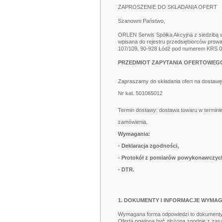
ZAPROSZENIE DO SKŁADANIA OFERT
Szanowni Państwo,
ORLEN Serwis Spółka Akcyjna z siedzibą w
wpisana do rejestru przedsiębiorców prow
107/109, 90-928 Łódź pod numerem KRS 0
PRZEDMIOT ZAPYTANIA OFERTOWEG
Zapraszamy do składania ofert na dostaw
Nr kat. 501065012
Termin dostawy: dostawa towaru w terminie
zamówienia.
Wymagania:
- Deklaracja zgodności,
- Protokół z pomiarów powykonawczyc
- DTR.
1. DOKUMENTY I INFORMACJE WYMA
Wymagana forma odpowiedzi to dokumenty w
Oferta powinna być złożona zgodnie z zas