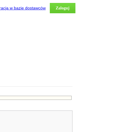
racja w bazie dostawców
Zaloguj