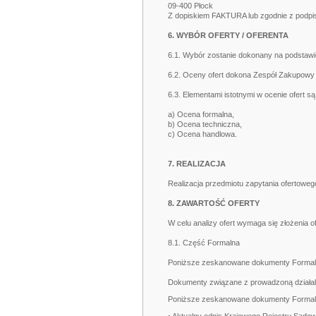
09-400 Płock
Z dopiskiem FAKTURA lub zgodnie z podpis
6. WYBÓR OFERTY / OFERENTA
6.1. Wybór zostanie dokonany na podstawie
6.2. Oceny ofert dokona Zespół Zakupowy 
6.3. Elementami istotnymi w ocenie ofert są 
a) Ocena formalna,
b) Ocena techniczna,
c) Ocena handlowa.
7. REALIZACJA
Realizacja przedmiotu zapytania ofertow
8. ZAWARTOŚĆ OFERTY
W celu analizy ofert wymaga się złożenia ofe
8.1. Część Formalna
Poniższe zeskanowane dokumenty Formalne 
Dokumenty związane z prowadzoną działal
Poniższe zeskanowane dokumenty Formalne 