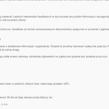
ą zawierać żadnych elementów handlowych w tym przede wszystkim informacji o wynagrodzen
ć odrzuceniem oferty!
techniczne, handlowe (w formie zeskanowanych dokumentów) wyłącznie w systemie Logintr
W
nia o dodatkowe informacje i wyjaśnienia. Pytanie te prosimy kierować wyłącznie poprzez
a tą samą drogą.
a sobie prawo odmowy udzielenia odpowiedzi na zgłoszone pytania bez podania przyczyn.
ami netto w polskich złotych (bez należnego podatku VAT).
mum 30 dni od daty dostarczenia faktury do:
 z o.o.