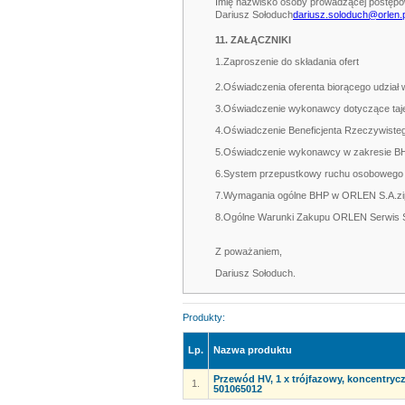
Imię nazwisko osoby prowadzącej postęp
Dariusz Sołoduch
dariusz.soloduch@orlen.p
11. ZAŁĄCZNIKI
1.Zaproszenie do składania ofert
2.Oświadczenia oferenta biorącego udzia
3.Oświadczenie wykonawcy dotyczące tajem
4.Oświadczenie Beneficjenta Rzeczywist
5.Oświadczenie wykonawcy w zakresie B
6.System przepustkowy ruchu osoboweg
7.Wymagania ogólne BHP w ORLEN S.A.zi
8.Ogólne Warunki Zakupu ORLEN Serwis 
Z poważaniem,
Dariusz Sołoduch.
Produkty:
Lp.
Nazwa produktu
Przewód HV, 1 x trójfazowy, koncentryc
1.
501065012