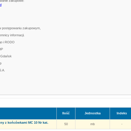
owanie zakupowe:
l
ł w postępowaniu zakupowym,
nicy informacji.
ego i RODO
HP
o Gdańsk
p
S.A.
Ilość
Jednostka
Indeks
zny z końcówkami MC 10 Nr kat.
50
mb
-