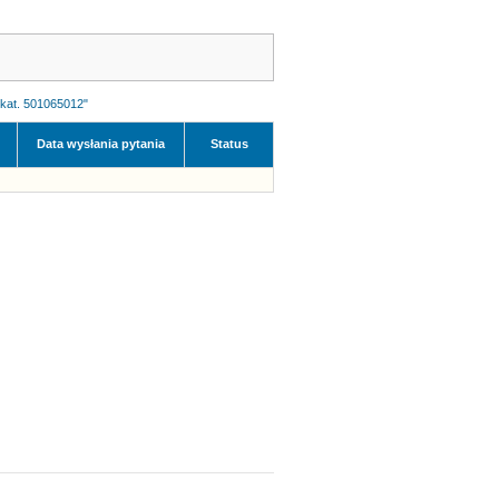
 kat. 501065012"
Data wysłania pytania
Status