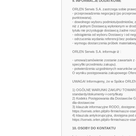
9. INFORMACJE DODATKOWE
ORLEN Serwis S.A. zastrzega sobie prawo
- przeprowadzenia negocjacji (po przeprowa
punktowana).
- dowolnego wyboru podmiotu/podmiotów, z
niż z jednym Dostawcą wyłonionym w drodz
tytułu nie przysługuje dostawcą żadne ro
- odstąpienia od wyboru Dostawcy i od neg
- odrzucenia wydania referencji bez podan
- wymogu dostarczenia próbek materiałow
ORLEN Serwis S.A. informuje iż :
- umowa/zamówienie zostanie zawarta/e z 
specyfiki przedmiotu zakupu).
- potwierdzenia uzgodnionych warunków u
O wyniku postępowania zakupowego Oferenc
UWAGA! Informujemy, że w Spółce ORLEN Se
1) OGÓLNE WARUNKI ZAKUPU TOWARÓW OR
standardy/dokumenty-i-certyfikaty
2) Kodeks Postępowania dla Dostawców Gru
dla-dostawcow
3) klauzule informacyjne RODO, dostępne
https://serwis.orlen.pl/pl/o-firmie/nasze-st
4) klauzula antykorupcyjna, dostępna pod
https://serwis.orlen.pl/pl/o-firmie/nasze-st
10. OSOBY DO KONTAKTU