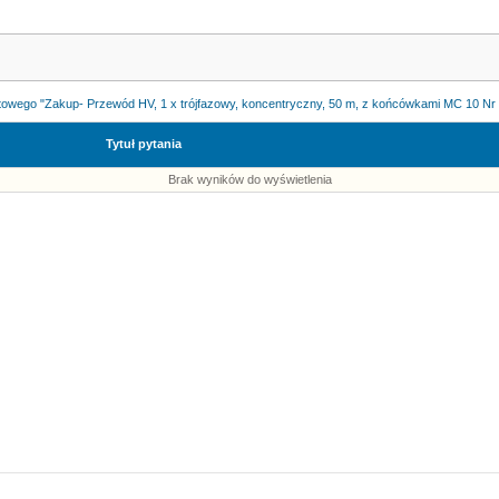
towego "Zakup- Przewód HV, 1 x trójfazowy, koncentryczny, 50 m, z końcówkami MC 10 Nr
Tytuł pytania
Brak wyników do wyświetlenia