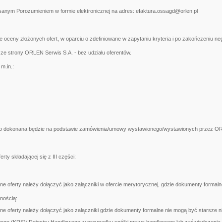
anym Porozumieniem w formie elektronicznej na adres: efaktura.ossagd@orlen.pl
 oceny złożonych ofert, w oparciu o zdefiniowane w zapytaniu kryteria i po zakończeniu ne
ze strony ORLEN Serwis S.A. - bez udziału oferentów.
m.in.:
ego dokonana będzie na podstawie zamówienia/umowy wystawionego/wystawionych przez O
rty składającej się z III części:
oferty należy dołączyć jako załączniki w ofercie merytorycznej, gdzie dokumenty formalne
nością:
oferty należy dołączyć jako załączniki gdzie dokumenty formalne nie mogą być starsze ni