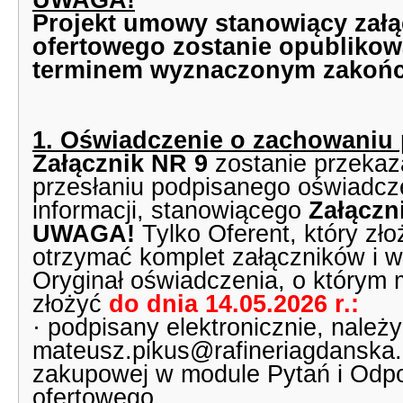
UWAGA!
Projekt umowy stanowiący załąc
ofertowego zostanie opublikow
terminem wyznaczonym zakończ
1. Oświadczenie o zachowaniu 
Załącznik NR 9
zostanie przekaz
przesłaniu podpisanego oświadcze
informacji, stanowiącego
Załączni
UWAGA!
Tylko Oferent, który zł
otrzymać komplet załączników i wzi
Oryginał oświadczenia, o którym
złożyć
do dnia 14.05.2026 r.:
· podpisany elektronicznie, należy
mateusz.pikus@rafineriagdanska.p
zakupowej w module Pytań i Odpo
ofertowego,