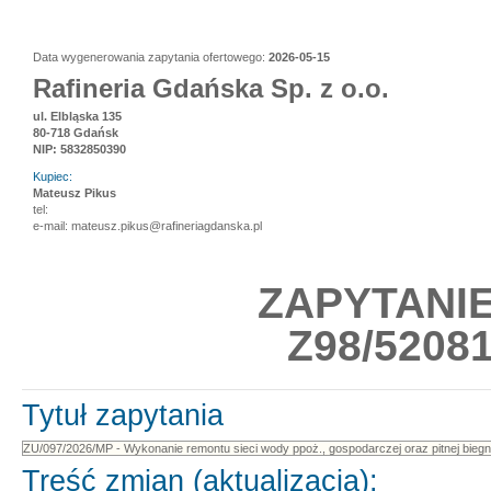
Data wygenerowania zapytania ofertowego:
2026-05-15
Rafineria Gdańska Sp. z o.o.
ul. Elbląska 135
80-718 Gdańsk
NIP: 5832850390
Kupiec:
Mateusz Pikus
tel:
e-mail: mateusz.pikus@rafineriagdanska.pl
ZAPYTANI
Z98/52081
Tytuł zapytania
Treść zmian (aktualizacja):