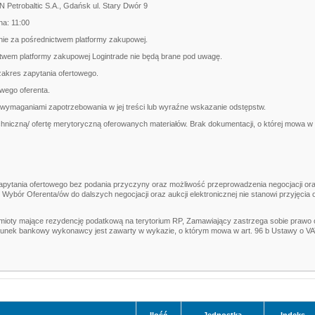
Petrobaltic S.A., Gdańsk ul. Stary Dwór 9
na: 11:00
nie za pośrednictwem platformy zakupowej.
ctwem platformy zakupowej Logintrade nie będą brane pod uwagę.
zakres zapytania ofertowego.
wego oferenta.
 wymaganiami zapotrzebowania w jej treści lub wyraźne wskazanie odstępstw.
chniczną/ ofertę merytoryczną oferowanych materiałów.
Brak dokumentacji, o której mowa 
zapytania ofertowego bez podania przyczyny oraz możliwość przeprowadzenia negocjacji ora
 Wybór Oferenta/ów do dalszych negocjacji oraz aukcji elektronicznej nie stanowi przyjęcia o
mioty mające rezydencję podatkową na terytorium RP, Zamawiający zastrzega sobie prawo 
chunek bankowy wykonawcy jest zawarty w wykazie, o którym mowa w art. 96 b Ustawy o V