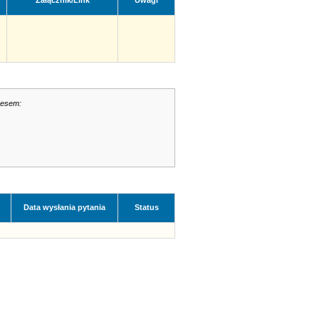
Załącznik/Link
Uwagi
resem:
Data wysłania pytania
Status