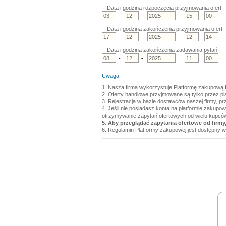
Data i godzina rozpoczęcia przyjmowania ofert:
-
-
:
Data i godzina zakończenia przyjmowania ofert:
-
-
:
Data i godzina zakończenia zadawania pytań:
-
-
:
Uwaga:
1. Nasza firma wykorzystuje Platformę zakupową 
2. Oferty handlowe przyjmowane są tylko przez p
3. Rejestracja w bazie dostawców naszej firmy, pr
4. Jeśli nie posiadasz konta na platformie zakupo
otrzymywanie zapytań ofertowych od wielu kupcó
5. Aby przeglądać zapytania ofertowe od firmy,
6. Regulamin Platformy zakupowej jest dostępny w