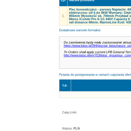
Lp.
Nazwa produktu
Piec konwekcyjno - parowy Napięcie: 44
elektryczna: od 6 do 8kW Wymiary: Gł
1.
855mm Wysokość ok. 700mm Przykład s
Metos iCombi Pro 6-1/1 440V Capacity 6
rail distance 68mm. MarineLine Kod: 4
Dodatkowe warunki formalne:
Do zamówienia będą miały zastosowanie aktua
https://www.lotos.pl/344/poznaj_lotos/nasze_spo
To Orders shall apply current LPB General Term
http://www.lotos.pl/en/753/lotos_group/our_com
Pytania do postępowania w ramach zapytania 
Lp.
Załączniki:
Waluta:
PLN