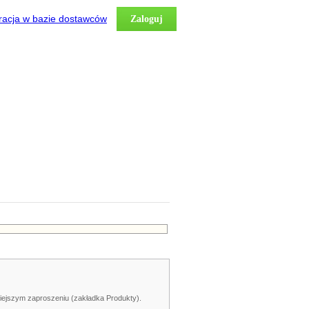
racja w bazie dostawców
Zaloguj
iejszym zaproszeniu (zakładka Produkty).