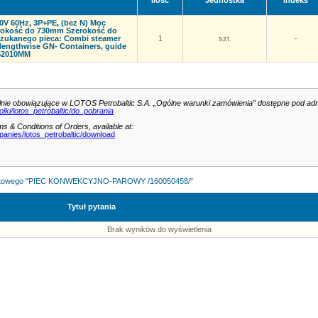
Ilość
Jednostka
Indeks
0V 60Hz, 3P+PE, (bez N) Moc
ębokość do 730mm Szerokość do
zukanego pieca: Combi steamer
1
szt.
-
 lengthwise GN- Containers, guide
352010MM
lnie obowiązujące w LOTOS Petrobaltic S.A. „Ogólne warunki zamówienia” dostępne pod ad
lki/lotos_petrobaltic/do_pobrania
s & Conditions of Orders, available at:
panies/lotos_petrobaltic/download
ofertowego "PIEC KONWEKCYJNO-PAROWY /160050458/"
Tytuł pytania
Brak wyników do wyświetlenia