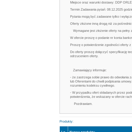
Miejsce oraz warunki dostawy: DDP ORLEN 
Termin Zadawania pytań: 08.12.2025 godzi
Pytania mogą być zadawane tylko i wyłącz
Oferty złożone inną drogą niż za pośredni
Wymagane jest złożenie oferty na pełny 
W of
ercie proszę o podanie nr konta banko
Proszę o potwierdzenie zgodności oferty z
Do oferty proszę dołączyć specyfikację te
odrzuceniem oferty.
Zamawiający informuje:
- że zastrzega sobie prawo do odwołania 
lub Oferentami do chwili podpisania umowy.
rozumieniu kodeksu cywilnego.
- W przypadku ofert składanych przez pod
potwierdzenia, że wskazany w ofercie ra
Pozdrawiam.
Produkty: