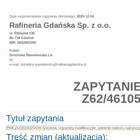
Data wygenerowania zapytania ofertowego:
2025-12-04
Rafineria Gdańska Sp. z o.o.
ul. Elbląska 135
80-718 Gdańsk
NIP: 5832850390
Kupiec:
Dominika Wasielewska LA
tel:
e-mail: dominika.wasielewska@rafineriagdanska.pl
ZAPYTANI
Z62/46105
Tytuł zapytania
Treść zmian (aktualizacja):