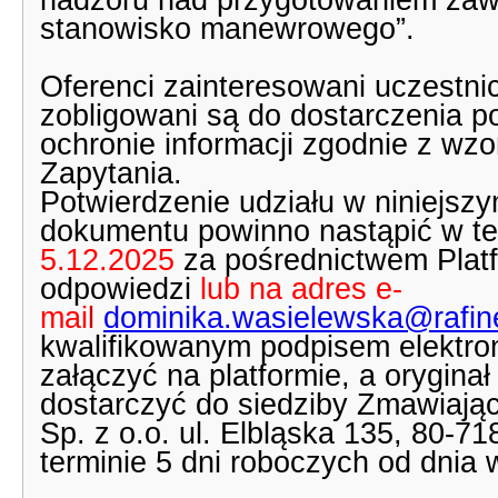
nadzoru nad przygotowaniem zaw
stanowisko manewrowego”.
Oferenci zainteresowani uczest
zobligowani są do dostarczenia 
ochronie informacji zgodnie z wz
Zapytania.
Potwierdzenie udziału w niniejsz
dokumentu powinno nastąpić w ter
5.12.2025
za pośrednictwem Plat
odpowiedzi
lub na adres e-
mai
l
dominika.wasielewska@rafin
kwalifikowanym podpisem elektro
załączyć na platformie, a orygina
dostarczyć do siedziby Zmawiając
Sp. z o.o. ul. Elbląska 135, 80-7
terminie 5 dni roboczych od dnia