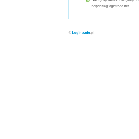
helpdesk@logintrade.net
©
Logintrade
.pl