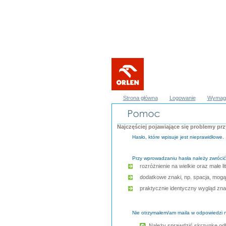
Strona główna
Logowanie
Wymaga
Najczęściej pojawiające się problemy pr
Hasło, które wpisuje jest nieprawidłowe.
Przy wprowadzaniu hasła należy zwróci
rozróżnienie na wielkie oraz małe lit
dodatkowe znaki, np. spacja, mogąc
praktycznie identyczny wygląd znaków
Nie otrzymałem/am maila w odpowiedzi 
Należy sprawdzić skrzynkę odbi