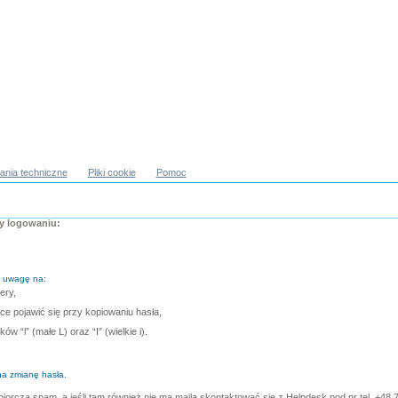
nia techniczne
Pliki cookie
Pomoc
zy logowaniu:
ć uwagę na:
ery,
e pojawić się przy kopiowaniu hasła,
 “l” (małe L) oraz “I” (wielkie i).
na zmianę hasła.
orczą spam, a jeśli tam również nie ma maila skontaktować się z Helpdesk pod nr tel. +48 7